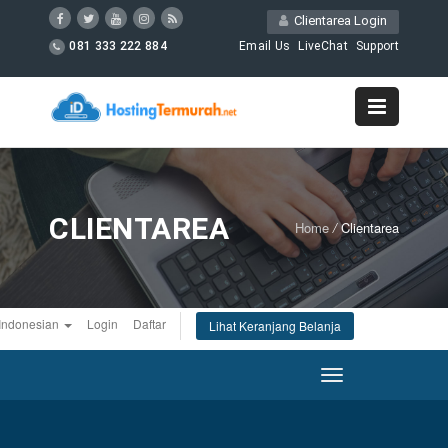
Clientarea Login
081 333 222 884
Email Us
LiveChat
Support
CLIENTAREA
Home
/
Clientarea
Indonesian
Login
Daftar
Lihat Keranjang Belanja
Toggle
navigation