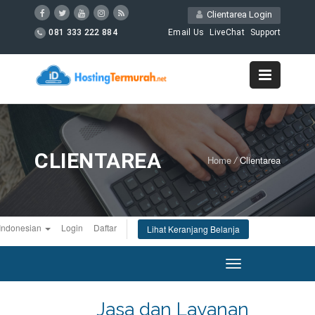
Clientarea Login
081 333 222 884
Email Us
LiveChat
Support
CLIENTAREA
Home
/
Clientarea
Indonesian
Login
Daftar
Lihat Keranjang Belanja
Toggle
navigation
Jasa dan Layanan