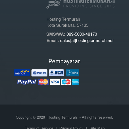
Hosting Termurah
Kota Surakarta, 57135
SMS/WA:
089-5030-48170
Email:
sales[at]hostingtermurah.net
Pembayaran
Copyright © 2026
Hosting Termurah
- All rights reserved.
Terms of Service
|
Privacy Policy
|
Site Map