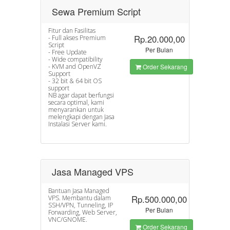
Sewa Premium Script
Fitur dan Fasilitas
Rp.20.000,00
- Full akses Premium
Script
Per Bulan
- Free Update
- Wide compatibility
- KVM and OpenVZ
Order Sekarang
Support
- 32 bit & 64 bit OS
support
NB agar dapat berfungsi
secara optimal, kami
menyarankan untuk
melengkapi dengan Jasa
Instalasi Server kami.
Jasa Managed VPS
Bantuan Jasa Managed
Rp.500.000,00
VPS. Membantu dalam
SSH/VPN, Tunneling, IP
Per Bulan
Forwarding, Web Server,
VNC/GNOME.
Order Sekarang